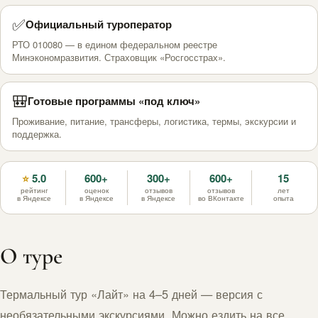
✅
Официальный туроператор
РТО 010080 — в едином федеральном реестре
Минэкономразвития. Страховщик «Росгосстрах».
🎒
Готовые программы «под ключ»
Проживание, питание, трансферы, логистика, термы, экскурсии и
поддержка.
5.0
600+
300+
600+
15
⭐
рейтинг
оценок
отзывов
отзывов
лет
в Яндексе
в Яндексе
в Яндексе
во ВКонтакте
опыта
О туре
Термальный тур «Лайт» на 4–5 дней — версия с
необязательными экскурсиями. Можно ездить на все