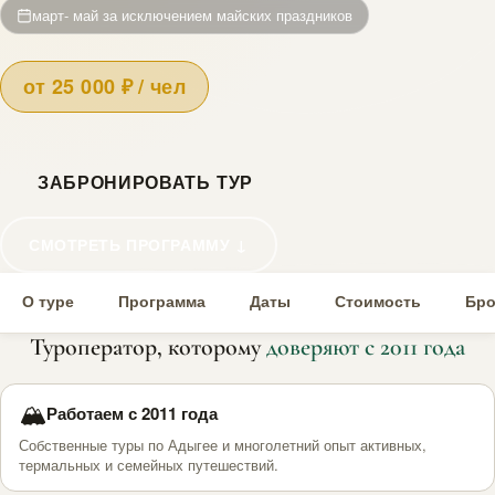
март- май за исключением майских праздников
от 25 000 ₽ / чел
ЗАБРОНИРОВАТЬ ТУР
СМОТРЕТЬ ПРОГРАММУ ↓
О туре
Программа
Даты
Стоимость
Бро
Туроператор, которому
доверяют с 2011 года
🏔
Работаем с 2011 года
Собственные туры по Адыгее и многолетний опыт активных,
термальных и семейных путешествий.