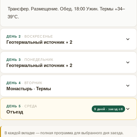
Трансфер. Размещение. Обед. 18:00 Ужин. Термы +34–
39°С.
· ВОСКРЕСЕНЬЕ
ДЕНЬ 2
Геотермальный источник × 2
· ПОНЕДЕЛЬНИК
ДЕНЬ 3
08:00 завтрак. 10:00 термы (2 ч). 14:00 обед. Термы
Геотермальный источник × 2
снова. 18:00 ужин.
· ВТОРНИК
ДЕНЬ 4
08:00 завтрак. 10:00 термы (2 ч). 14:00 обед. Термы
Монастырь · Термы
снова. 18:00 ужин.
· СРЕДА
ДЕНЬ 5
08:00 — Завтрак. 09:00 — Выезд в пос. Победа: Свято-
5 дней · заезд сб
Отъезд
Михайловский монастырь. Подземная часть (часовня,
пещеры-кельи). Музей камня. Источник св.
Завтрак/ланч-бокс. Отъезд 06:30–10:00.
Пантелеймона на горе Физиабго. 14:00 — Обед. Вторая
В каждой вкладке — полная программа для выбранного дня заезда.