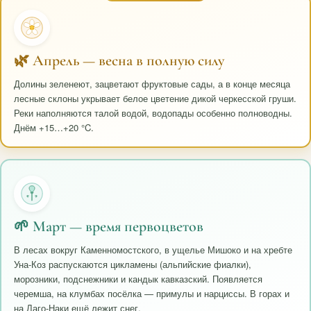
🌿 Апрель — весна в полную силу
Долины зеленеют, зацветают фруктовые сады, а в конце месяца
лесные склоны укрывает белое цветение дикой черкесской груши.
Реки наполняются талой водой, водопады особенно полноводны.
Днём +15…+20 °C.
🌱 Март — время первоцветов
В лесах вокруг Каменномостского, в ущелье Мишоко и на хребте
Уна-Коз распускаются цикламены (альпийские фиалки),
морозники, подснежники и кандык кавказский. Появляется
черемша, на клумбах посёлка — примулы и нарциссы. В горах и
на Лаго-Наки ещё лежит снег.