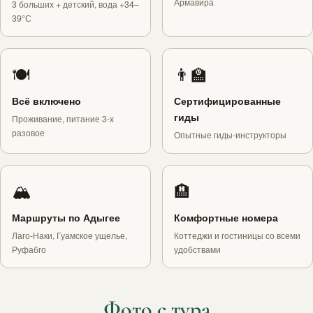
Армавира
3 больших + детский, вода +34–
39°С
🍽
👨‍🏫
Всё включено
Сертифицированные
гиды
Проживание, питание 3-х
разовое
Опытные гиды-инструкторы
🏔
🏨
Маршруты по Адыгее
Комфортные номера
Лаго-Наки, Гуамское ущелье,
Коттеджи и гостиницы со всеми
Руфабго
удобствами
Фото с тура