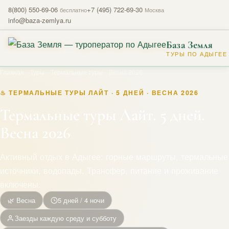
8(800) 550-69-06
+7 (495) 722-69-30
бесплатно
Москва
info@baza-zemlya.ru
База Земля
ТУРЫ ПО АДЫГЕЕ
Главная
—
Туры
—
Термальные туры
—
Весна 2026
♨ ТЕРМАЛЬНЫЕ ТУРЫ ЛАЙТ · 5 ДНЕЙ · ВЕСНА 2026
Термальные туры Лайт. 5 дней.
Весна 2026
Активный отдых в Адыгее: горные маршруты, термальные
источники, водопады. Трансфер, питание и проживание
включены.
🌿 Весна
5 дней / 4 ночи
Заезды каждую среду и субботу