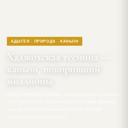
АДЫГЕЯ · ПРИРОДА · КАНЬОН
Хаджохская теснина —
каньон, покоривший
миллионы
Сорок метров в глубину, полтора метра в ширину
— и тысячи лет геологической истории прямо в
центре посёлка Каменномостский. Самый
доступный каньон Кавказа.