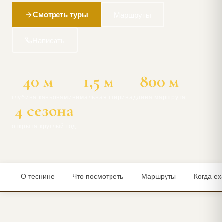
Смотреть туры
Маршруты
Написать
40 м
1,5 м
800 м
глубина каньона
минимальная ширина
длина маршрута
4 сезона
открыта круглый год
О теснине
Что посмотреть
Маршруты
Когда ех