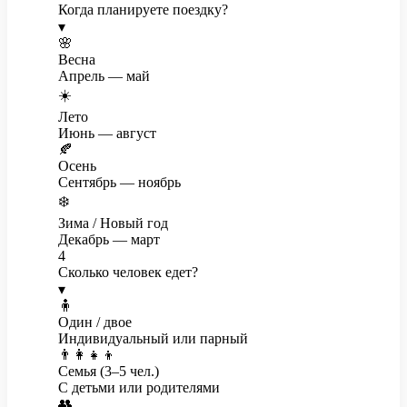
Когда планируете поездку?
▾
🌸
Весна
Апрель — май
☀️
Лето
Июнь — август
🍂
Осень
Сентябрь — ноябрь
❄️
Зима / Новый год
Декабрь — март
4
Сколько человек едет?
▾
🧍
Один / двое
Индивидуальный или парный
👨‍👩‍👧‍👦
Семья (3–5 чел.)
С детьми или родителями
👥