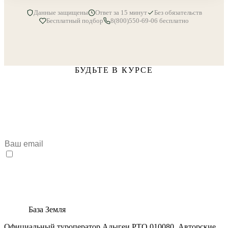
Данные защищены
Ответ за 15 минут
Без обязательств
Бесплатный подбор
8(800)550-69-06 бесплатно
БУДЬТЕ В КУРСЕ
Получайте подборки туров
и спецпредложений
Анонсы новых маршрутов, скидки для подписчиков и советы
по путешествиям в Адыгее
Подписаться
Я согласен на обработку персональных данных в
соответствии с
политикой конфиденциальности
.
Или подписывайтесь:
Max
База Земля
Официальный туроператор Адыгеи РТО 010080. Авторские