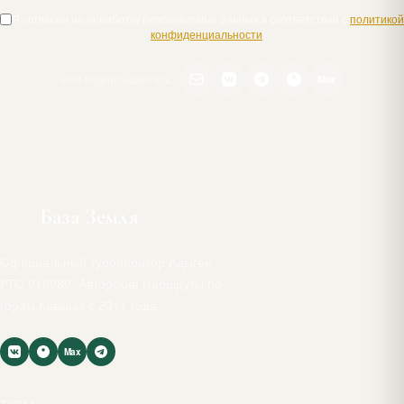
Я согласен на обработку персональных данных в соответствии с
политикой
конфиденциальности
.
Или подписывайтесь:
Max
База Земля
Официальный туроператор Адыгеи
РТО 010080. Авторские маршруты по
горам Кавказа с 2011 года.
Max