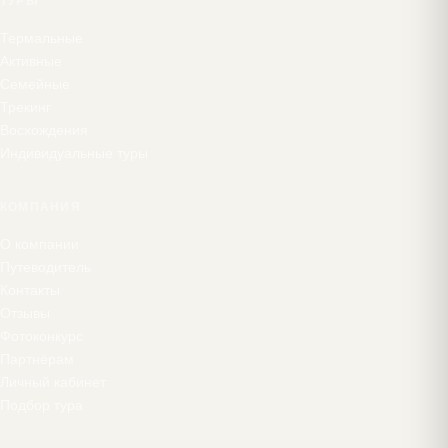
ТУРЫ
Термальные
Активные
Семейные
Трекинг
Восхождения
Индивидуальные туры
КОМПАНИЯ
О компании
Путеводитель
Контакты
Отзывы
Фотоконкурс
Партнёрам
Личный кабинет
Подбор тура