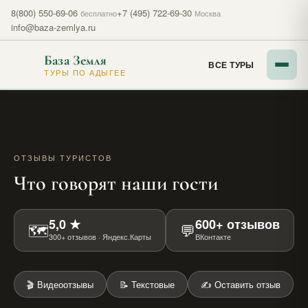
8(800) 550-69-06
+7 (495) 722-69-30
бесплатно
Москва
info@baza-zemlya.ru
База Земля
ВСЕ ТУРЫ
ТУРЫ ПО АДЫГЕЕ
ОТЗЫВЫ ТУРИСТОВ
Что говорят наши гости
5,0 ★
600+ отзывов
🗺
💬
300+ отзывов · Яндекс.Карты
ВКонтакте
🎬 Видеоотзывы
📝 Текстовые
✍️ Оставить отзыв