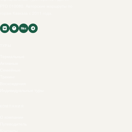
РТО 010080. Авторские маршруты по
горам Кавказа с 2011 года.
Max
ТУРЫ
Термальные
Активные
Семейные
Трекинг
Восхождения
Индивидуальные туры
КОМПАНИЯ
О компании
Путеводитель
Контакты