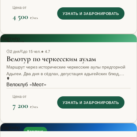
Цена от
УЗНАТЬ И ЗАБРОНИРОВАТЬ
4 500
₽/чел
Партнёр
Велотур
2 дня
до 15 чел.
★ 4.7
Велотур по черкесским аулам
Маршрут через исторические черкесские аулы предгорной
Адыгеи. Два дня в сёдлах, дегустация адыгейских блюд,
ночёвка у местных жителей.
Велоклуб «Меот»
Цена от
УЗНАТЬ И ЗАБРОНИРОВАТЬ
7 200
₽/чел
Партнёр
Сплав
Кемпинг