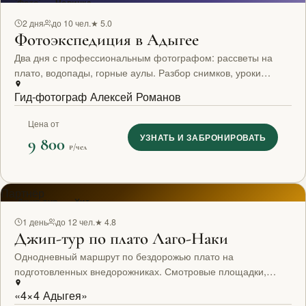
Фото
Новинка
2 дня
до 10 чел.
★ 5.0
Фотоэкспедиция в Адыгее
Два дня с профессиональным фотографом: рассветы на
плато, водопады, горные аулы. Разбор снимков, уроки
работы со светом. Для любого уровня подготовки.
Гид-фотограф Алексей Романов
Цена от
УЗНАТЬ И ЗАБРОНИРОВАТЬ
9 800
₽/чел
Партнёр
Джип-тур
Хит
1 день
до 12 чел.
★ 4.8
Джип-тур по плато Лаго-Наки
Однодневный маршрут по бездорожью плато на
подготовленных внедорожниках. Смотровые площадки,
горные родники, адыгейский обед в поле.
«4×4 Адыгея»