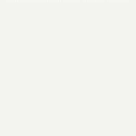
Реестр туроператоров России РТО 010080. Страховщик «Росгосстрах»