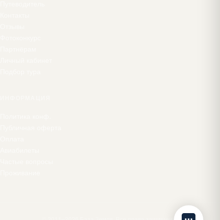
Путеводитель
Контакты
Отзывы
Фотоконкурс
Партнёрам
Личный кабинет
Подбор тура
ИНФОРМАЦИЯ
Политика конф.
Публичная оферта
Оплата
Авиабилеты
Частые вопросы
Проживание
© 2011–2026 База Земля. Все права защищены.