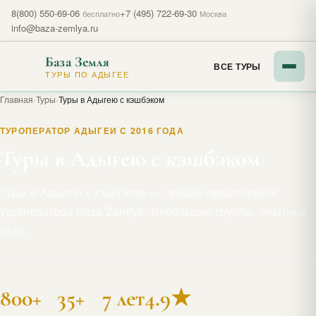
8(800) 550-69-06
+7 (495) 722-69-30
бесплатно
Москва
info@baza-zemlya.ru
База Земля
ВСЕ ТУРЫ
ТУРЫ ПО АДЫГЕЕ
Главная
›
Туры
›
Туры в Адыгею с кэшбэком
ТУРОПЕРАТОР АДЫГЕИ С 2016 ГОДА
Туры в Адыгею с кэшбэком
Туры в Адыгею с кэшбэком — лучшие предложения
туроператора Baza Zemlya. Небольшие группы, опытные
гиды.
800+
35+
7 лет
4.9★