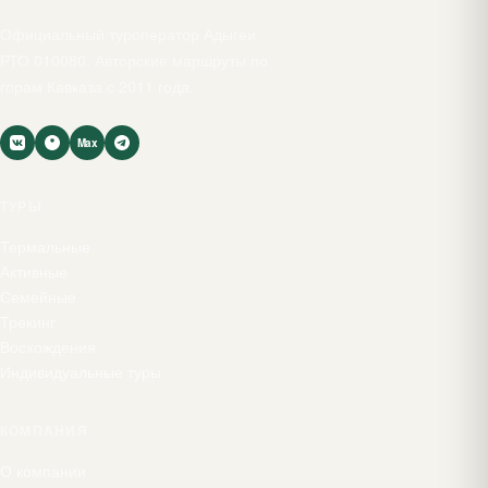
Официальный туроператор Адыгеи
РТО 010080. Авторские маршруты по
горам Кавказа с 2011 года.
Max
ТУРЫ
Термальные
Активные
Семейные
Трекинг
Восхождения
Индивидуальные туры
КОМПАНИЯ
О компании