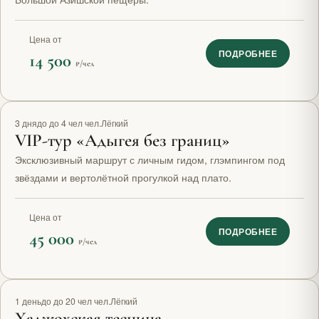
Цена от
ПОДРОБНЕЕ
14 500
₽/чел
VIP
3 дня
до до 4 чел чел.
Лёгкий
VIP-тур «Адыгея без границ»
Эксклюзивный маршрут с личным гидом, глэмпингом под
звёздами и вертолётной прогулкой над плато.
Цена от
ПОДРОБНЕЕ
45 000
₽/чел
1 день
до до 20 чел чел.
Лёгкий
Хаджохская теснина