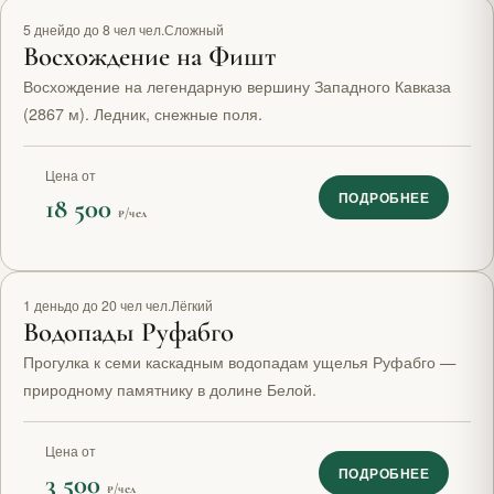
Топ маршрут
5 дней
до до 8 чел чел.
Сложный
Восхождение на Фишт
Восхождение на легендарную вершину Западного Кавказа
(2867 м). Ледник, снежные поля.
Цена от
ПОДРОБНЕЕ
18 500
₽/чел
1 день
до до 20 чел чел.
Лёгкий
Водопады Руфабго
Прогулка к семи каскадным водопадам ущелья Руфабго —
природному памятнику в долине Белой.
Цена от
ПОДРОБНЕЕ
3 500
₽/чел