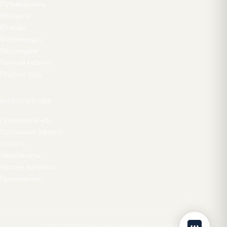
Путеводитель
Контакты
Отзывы
Фотоконкурс
Партнёрам
Личный кабинет
Подбор тура
ИНФОРМАЦИЯ
Политика конф.
Публичная оферта
Оплата
Авиабилеты
Частые вопросы
Проживание
© 2011–2026 База Земля. Все права защищены.