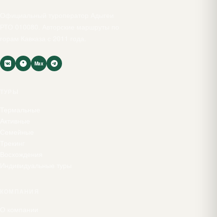
Официальный туроператор Адыгеи
РТО 010080. Авторские маршруты по
горам Кавказа с 2011 года.
Max
ТУРЫ
Термальные
Активные
Семейные
Трекинг
Восхождения
Индивидуальные туры
КОМПАНИЯ
О компании