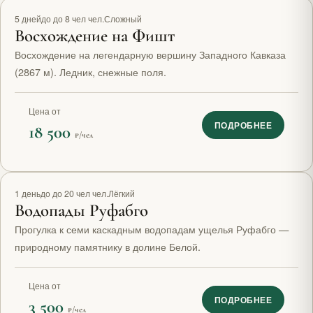
Топ маршрут
5 дней
до до 8 чел чел.
Сложный
Восхождение на Фишт
Восхождение на легендарную вершину Западного Кавказа
(2867 м). Ледник, снежные поля.
Цена от
ПОДРОБНЕЕ
18 500
₽/чел
1 день
до до 20 чел чел.
Лёгкий
Водопады Руфабго
Прогулка к семи каскадным водопадам ущелья Руфабго —
природному памятнику в долине Белой.
Цена от
ПОДРОБНЕЕ
3 500
₽/чел