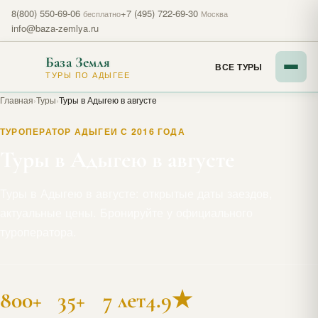
8(800) 550-69-06
+7 (495) 722-69-30
бесплатно
Москва
info@baza-zemlya.ru
База Земля
ВСЕ ТУРЫ
ТУРЫ ПО АДЫГЕЕ
Главная
›
Туры
›
Туры в Адыгею в августе
ТУРОПЕРАТОР АДЫГЕИ С 2016 ГОДА
Туры в Адыгею в августе
Туры в Адыгею в августе: открытые даты заездов,
актуальные цены. Бронируйте у официального
туроператора.
800+
35+
7 лет
4.9★