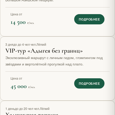
Цена от
ПОДРОБНЕЕ
14 500
₽/чел
VIP
3 дня
до до 4 чел чел.
Лёгкий
VIP-тур «Адыгея без границ»
Эксклюзивный маршрут с личным гидом, глэмпингом под
звёздами и вертолётной прогулкой над плато.
Цена от
ПОДРОБНЕЕ
45 000
₽/чел
1 день
до до 20 чел чел.
Лёгкий
Хаджохская теснина