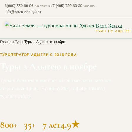
8(800) 550-69-06
+7 (495) 722-69-30
бесплатно
Москва
info@baza-zemlya.ru
База Земля
ТУРЫ ПО АДЫГЕЕ
Главная
›
Туры
›
Туры в Адыгею в ноябре
ТУРОПЕРАТОР АДЫГЕИ С 2016 ГОДА
Туры в Адыгею в ноябре
Туры в Адыгею в ноябре: открытые даты заездов,
актуальные цены. Бронируйте у официального
туроператора.
800+
35+
7 лет
4.9★