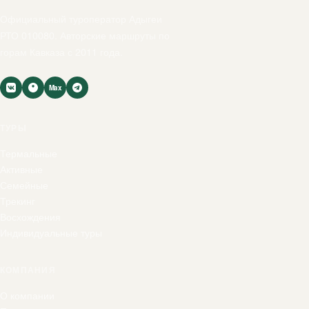
Официальный туроператор Адыгеи
РТО 010080. Авторские маршруты по
горам Кавказа с 2011 года.
Max
ТУРЫ
Термальные
Активные
Семейные
Трекинг
Восхождения
Индивидуальные туры
КОМПАНИЯ
О компании