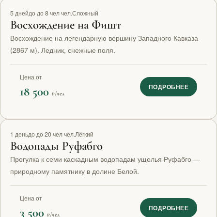
Топ маршрут
5 дней
до до 8 чел чел.
Сложный
Восхождение на Фишт
Восхождение на легендарную вершину Западного Кавказа
(2867 м). Ледник, снежные поля.
Цена от
ПОДРОБНЕЕ
18 500
₽/чел
1 день
до до 20 чел чел.
Лёгкий
Водопады Руфабго
Прогулка к семи каскадным водопадам ущелья Руфабго —
природному памятнику в долине Белой.
Цена от
ПОДРОБНЕЕ
3 500
₽/чел