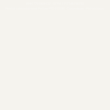
ИНН 7701909132 · ОГРН 1117746156153
Реестр туроператоров России РТО 010080. Страховщик «Росгосстрах»