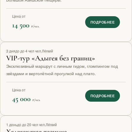
Цена от
ПОДРОБНЕЕ
14 500
₽/чел
VIP
3 дня
до до 4 чел чел.
Лёгкий
VIP-тур «Адыгея без границ»
Эксклюзивный маршрут с личным гидом, глэмпингом под
звёздами и вертолётной прогулкой над плато.
Цена от
ПОДРОБНЕЕ
45 000
₽/чел
1 день
до до 20 чел чел.
Лёгкий
Хаджохская теснина