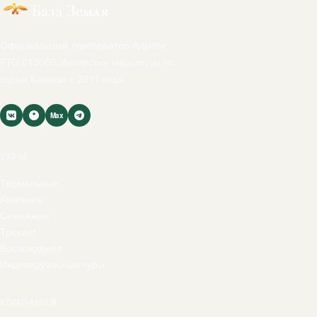
База Земля
Официальный туроператор Адыгеи
РТО 010080. Авторские маршруты по
горам Кавказа с 2011 года.
Max
ТУРЫ
Термальные
Активные
Семейные
Трекинг
Восхождения
Индивидуальные туры
КОМПАНИЯ