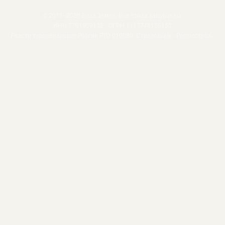
© 2011–2026 База Земля. Все права защищены.
ИНН 7701909132 · ОГРН 1117746156153
Реестр туроператоров России РТО 010080. Страховщик «Росгосстрах»