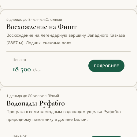
Топ маршрут
5 дней
до до 8 чел чел.
Сложный
Восхождение на Фишт
Восхождение на легендарную вершину Западного Кавказа
(2867 м). Ледник, снежные поля.
Цена от
ПОДРОБНЕЕ
18 500
₽/чел
1 день
до до 20 чел чел.
Лёгкий
Водопады Руфабго
Прогулка к семи каскадным водопадам ущелья Руфабго —
природному памятнику в долине Белой.
Цена от