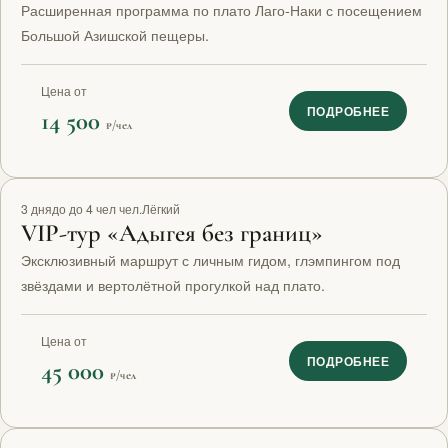
Расширенная программа по плато Лаго-Наки с посещением
Большой Азишской пещеры.
Цена от
ПОДРОБНЕЕ
14 500
₽/чел
VIP
3 дня
до до 4 чел чел.
Лёгкий
VIP-тур «Адыгея без границ»
Эксклюзивный маршрут с личным гидом, глэмпингом под
звёздами и вертолётной прогулкой над плато.
Цена от
ПОДРОБНЕЕ
45 000
₽/чел