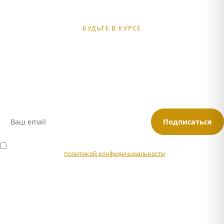
БУДЬТЕ В КУРСЕ
Получайте подборки туров
и спецпредложений
Анонсы новых маршрутов, скидки для подписчиков и советы
по путешествиям в Адыгее
Подписаться
Я согласен на обработку персональных данных в соответствии с
политикой конфиденциальности
.
Или подписывайтесь:
Max