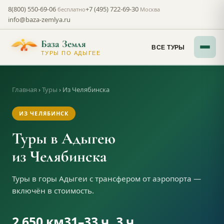
8(800) 550-69-06
+7 (495) 722-69-30
бесплатно
Москва
info@baza-zemlya.ru
База Земля
ВСЕ ТУРЫ
ТУРЫ ПО АДЫГЕЕ
Главная
›
Туры
›
Из Челябинска
ИЗ ЧЕЛЯБИНСК
Туры в Адыгею
из Челябинска
Туры в горы Адыгеи с трансфером от аэропорта —
включён в стоимость.
2 650 км
31–33 ч
3 ч