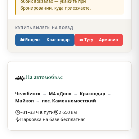
обоих вокзалах — укажите при
бронировании, куда приезжаете.
КУПИТЬ БИЛЕТЫ НА ПОЕЗД
🚂 Яндекс — Краснодар
🎫 Туту — Армавир
🚗
На автомобиле
Челябинск
М4 «Дон»
Краснодар
Майкоп
пос. Каменномостский
~31–33 ч в пути
2 650 км
Парковка на базе бесплатная