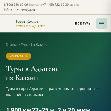
8(800) 550-69-06
+7 (495) 722-69-30
бесплатно
Москва
info@baza-zemlya.ru
База Земля
ВСЕ ТУРЫ
ТУРЫ ПО АДЫГЕЕ
Главная
›
Туры
›
Из Казани
ИЗ КАЗАНЬ
Туры в Адыгею
из Казани
Туры в горы Адыгеи с трансфером от аэропорта —
включён в стоимость.
1 900 км
22–25 ч
2 ч 20 мин