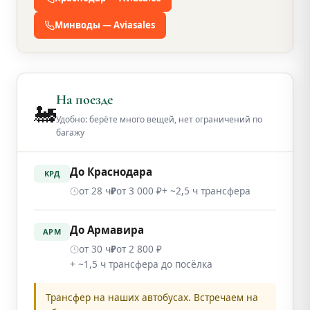
Минводы — Aviasales
На поезде
🚂
Удобно: берёте много вещей, нет ограничений по
багажу
До Краснодара
КРД
от 28 ч
от 3 000 ₽
+ ~2,5 ч трансфера
₽
До Армавира
АРМ
от 30 ч
от 2 800 ₽
₽
+ ~1,5 ч трансфера до посёлка
Трансфер на наших автобусах. Встречаем на