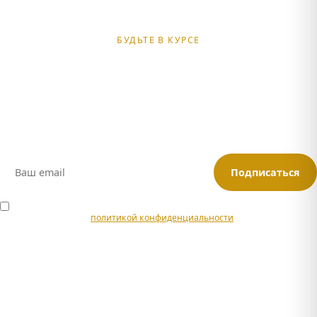
БУДЬТЕ В КУРСЕ
Получайте подборки туров
и спецпредложений
Анонсы новых маршрутов, скидки для подписчиков и советы
по путешествиям в Адыгее
Подписаться
Я согласен на обработку персональных данных в соответствии с
политикой конфиденциальности
.
Или подписывайтесь:
Max