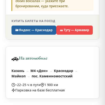
обоих вокзалах — укажите при
бронировании, куда приезжаете.
КУПИТЬ БИЛЕТЫ НА ПОЕЗД
🚂 Яндекс — Краснодар
🎫 Туту — Армавир
🚗
На автомобиле
Казань
М4 «Дон»
Краснодар
Майкоп
пос. Каменномостский
~22–25 ч в пути
1 900 км
Парковка на базе бесплатная