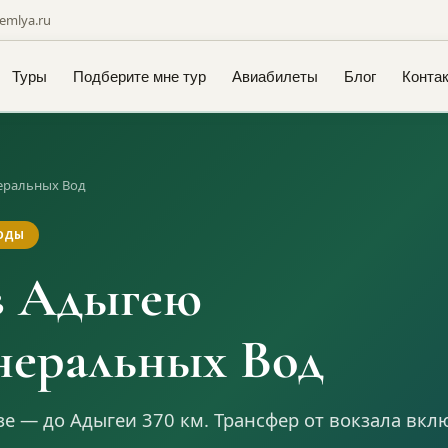
emlya.ru
Туры
Подберите мне тур
Авиабилеты
Блог
Конта
еральных Вод
ОДЫ
в Адыгею
неральных Вод
зе — до Адыгеи 370 км. Трансфер от вокзала вкл