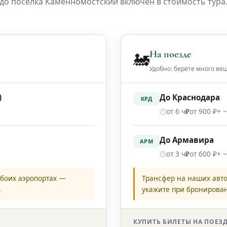
до посёлка Каменномостский включён в стоимость тура
На поезде
🚂
Удобно: берёте много ве
)
До Краснодара
КРД
от 6 ч
от 900 ₽
+ 
₽
До Армавира
АРМ
от 3 ч
от 600 ₽
+ 
₽
обоих аэропортах —
Трансфер на наших авто
.
укажите при бронирован
КУПИТЬ БИЛЕТЫ НА ПОЕЗ