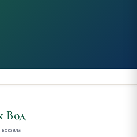
х Вод
 вокзала