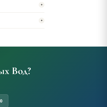
ых Вод?
30