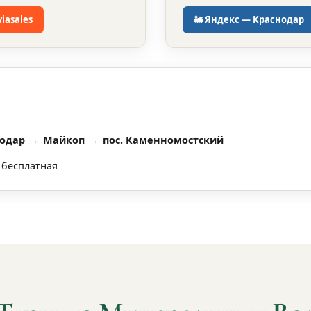
iasales
🚂 Яндекс — Краснодар
одар
Майкоп
пос. Каменномостский
 бесплатная