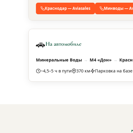
Краснодар — Aviasales
Минводы — Av
🚗
На автомобиле
Минеральные Воды
М4 «Дон»
Красн
~4,5–5 ч в пути
370 км
Парковка на базе