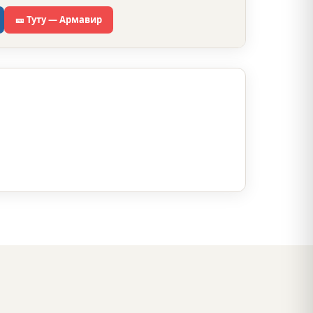
🎫 Туту — Армавир