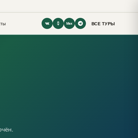
кты
ВСЕ ТУРЫ
Max
ючён.