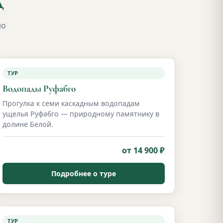
д
но
ТУР
Водопады Руфабго
Прогулка к семи каскадным водопадам
ущелья Руфабго — природному памятнику в
долине Белой.
от 14 900 ₽
Подробнее о туре
ТУР