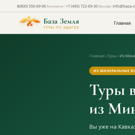
8(800) 550-69-06
|
+7 (495) 722-69-30
|
info@baza-z
бесплатно
Москва
База Земля
Главная
ТУРЫ ПО АДЫГЕЕ
Главная
›
Туры
›
Из Мин
ИЗ МИНЕРАЛЬНЫЕ В
Туры 
из Ми
Вы уже на Кавка