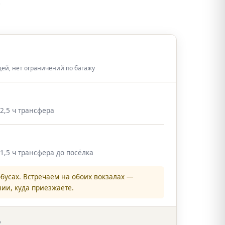
.
щей, нет ограничений по багажу
~2,5 ч трансфера
~1,5 ч трансфера до посёлка
бусах. Встречаем на обоих вокзалах —
ии, куда приезжаете.
Д