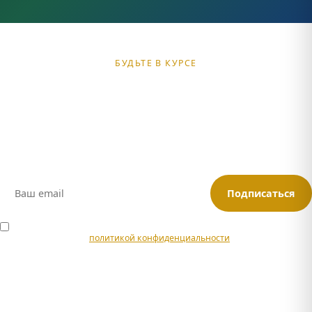
БУДЬТЕ В КУРСЕ
Получайте подборки туров
и спецпредложений
Анонсы новых маршрутов, скидки для подписчиков и советы
по путешествиям в Адыгее
Подписаться
Я согласен на обработку персональных данных в соответствии с
политикой конфиденциальности
.
Или подписывайтесь:
Max