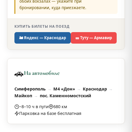
обоих вокзалах — укажите при
бронировании, куда приезжаете.
КУПИТЬ БИЛЕТЫ НА ПОЕЗД
🚂 Яндекс — Краснодар
🎫 Туту — Армавир
🚗
На автомобиле
Симферополь
М4 «Дон»
Краснодар
Майкоп
пос. Каменномостский
~8–10 ч в пути
680 км
Парковка на базе бесплатная