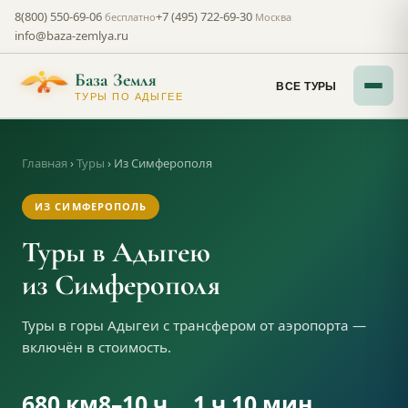
8(800) 550-69-06
+7 (495) 722-69-30
бесплатно
Москва
info@baza-zemlya.ru
База Земля
ВСЕ ТУРЫ
ТУРЫ ПО АДЫГЕЕ
Главная
›
Туры
›
Из Симферополя
ИЗ СИМФЕРОПОЛЬ
Туры в Адыгею
из Симферополя
Туры в горы Адыгеи с трансфером от аэропорта —
включён в стоимость.
680 км
8–10 ч
1 ч 10 мин