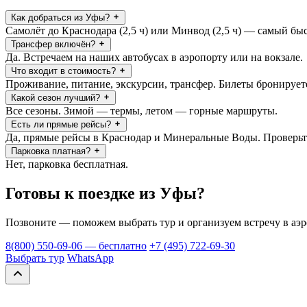
Как добраться из Уфы?
Самолёт до Краснодара (2,5 ч) или Минвод (2,5 ч) — самый быс
Трансфер включён?
Да. Встречаем на наших автобусах в аэропорту или на вокзале.
Что входит в стоимость?
Проживание, питание, экскурсии, трансфер. Билеты бронирует
Какой сезон лучший?
Все сезоны. Зимой — термы, летом — горные маршруты.
Есть ли прямые рейсы?
Да, прямые рейсы в Краснодар и Минеральные Воды. Проверьт
Парковка платная?
Нет, парковка бесплатная.
Готовы к поездке из Уфы?
Позвоните — поможем выбрать тур и организуем встречу в аэ
8(800) 550-69-06 — бесплатно
+7 (495) 722-69-30
Выбрать тур
WhatsApp