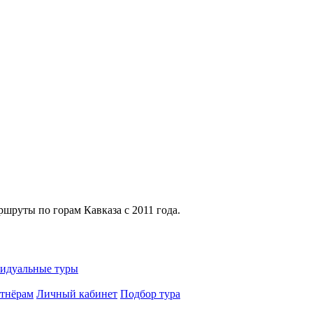
Получайте подборки туров
и спецпредложений
х маршрутов, скидки для подписчиков и советы по путешеств
Подписаться
на обработку персональных данных в соответствии с
политикой конфиденциальности
.
Или подписывайтесь:
Max
руты по горам Кавказа с 2011 года.
идуальные туры
тнёрам
Личный кабинет
Подбор тура