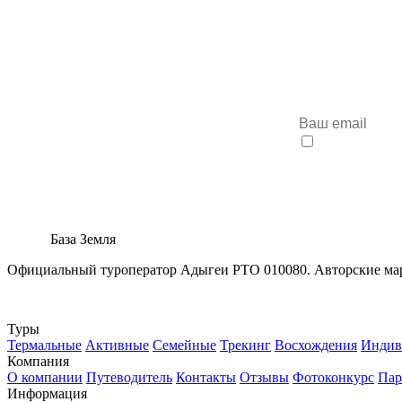
Анонсы новы
Я согласен 
База Земля
Официальный туроператор Адыгеи РТО 010080. Авторские марш
Max
Туры
Термальные
Активные
Семейные
Трекинг
Восхождения
Индив
Компания
О компании
Путеводитель
Контакты
Отзывы
Фотоконкурс
Пар
Информация