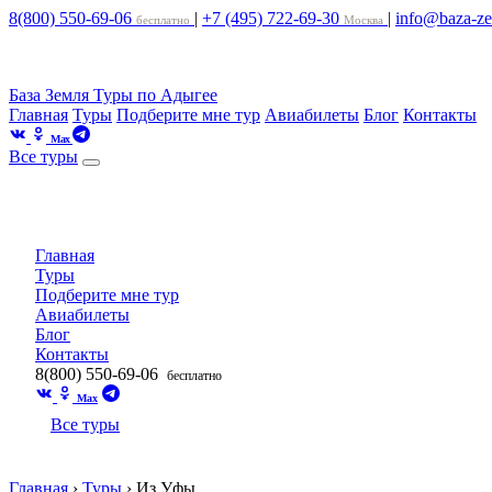
8(800) 550-69-06
|
+7 (495) 722-69-30
|
info@baza-ze
бесплатно
Москва
База Земля
Туры по Адыгее
Главная
Туры
Подберите мне тур
Авиабилеты
Блог
Контакты
Max
Все туры
Главная
Туры
Подберите мне тур
Авиабилеты
Блог
Контакты
8(800) 550-69-06
бесплатно
Max
Все туры
Главная
›
Туры
›
Из Уфы