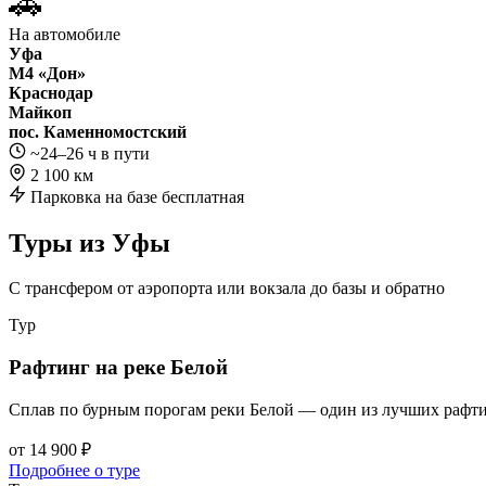
🚗
На автомобиле
Уфа
М4 «Дон»
Краснодар
Майкоп
пос. Каменномостский
~24–26 ч в пути
2 100 км
Парковка на базе бесплатная
Туры из Уфы
С трансфером от аэропорта или вокзала до базы и обратно
Тур
Рафтинг на реке Белой
Сплав по бурным порогам реки Белой — один из лучших рафти
от 14 900 ₽
Подробнее о туре