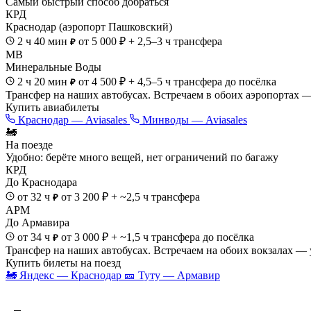
Самый быстрый способ добраться
КРД
Краснодар (аэропорт Пашковский)
2 ч 40 мин
от 5 000 ₽
+ 2,5–3 ч трансфера
₽
МВ
Минеральные Воды
2 ч 20 мин
от 4 500 ₽
+ 4,5–5 ч трансфера до посёлка
₽
Трансфер на наших автобусах. Встречаем в обоих аэропортах —
Купить авиабилеты
Краснодар — Aviasales
Минводы — Aviasales
🚂
На поезде
Удобно: берёте много вещей, нет ограничений по багажу
КРД
До Краснодара
от 32 ч
от 3 200 ₽
+ ~2,5 ч трансфера
₽
АРМ
До Армавира
от 34 ч
от 3 000 ₽
+ ~1,5 ч трансфера до посёлка
₽
Трансфер на наших автобусах. Встречаем на обоих вокзалах — 
Купить билеты на поезд
🚂 Яндекс — Краснодар
🎫 Туту — Армавир