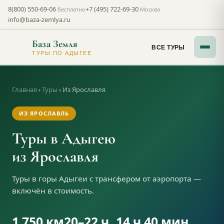
8(800) 550-69-06
+7 (495) 722-69-30
бесплатно
Москва
info@baza-zemlya.ru
База Земля
ВСЕ ТУРЫ
ТУРЫ ПО АДЫГЕЕ
Главная
›
Туры
›
Из Ярославля
ИЗ ЯРОСЛАВЛЬ
Туры в Адыгею
из Ярославля
Туры в горы Адыгеи с трансфером от аэропорта —
включён в стоимость.
1 750 км
20–22 ч
14 ч 40 мин