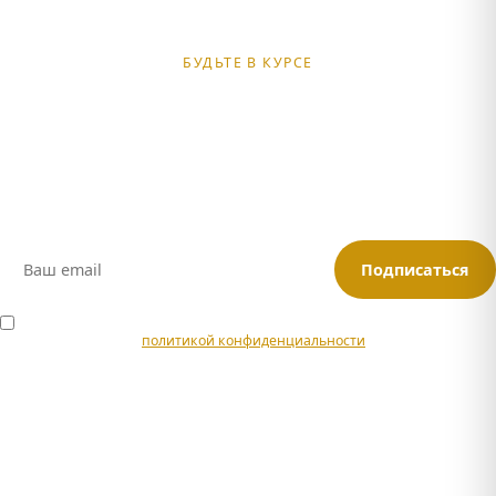
БУДЬТЕ В КУРСЕ
Получайте подборки туров
и спецпредложений
Анонсы новых маршрутов, скидки для подписчиков и советы
по путешествиям в Адыгее
Подписаться
Я согласен на обработку персональных данных в соответствии с
политикой конфиденциальности
.
Или подписывайтесь:
Max