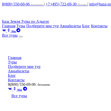
8(800) 550-69-06
|
+7 (495) 722-69-30
|
info@baza-ze
бесплатно
Москва
База Земля
Туры по Адыгее
Главная
Туры
Подберите мне тур
Авиабилеты
Блог
Контакты
Max
Все туры
Главная
Туры
Подберите мне тур
Авиабилеты
Блог
Контакты
8(800) 550-69-06
бесплатно
Max
Все туры