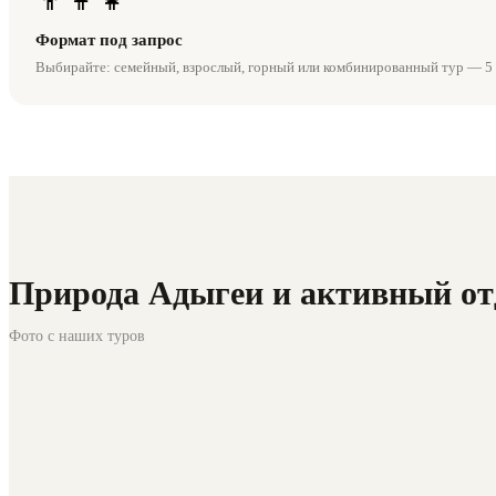
Формат под запрос
Выбирайте: семейный, взрослый, горный или комбинированный тур — 5 
Природа Адыгеи и активный о
Фото с наших туров