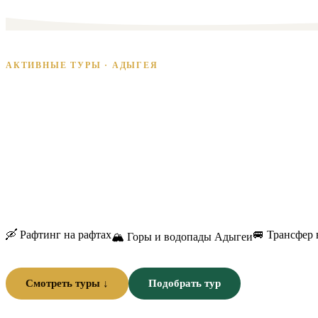
—
—
Главная
Туры
Активные туры в Адыгею 2026
АКТИВНЫЕ ТУРЫ · АДЫГЕЯ
Активные туры в
2026
Ущелья, рафтинг, плато и вершины — структурированные про
комфортным проживанием и трёхразовым питанием.
🛶 Рафтинг на рафтах
🚐 Трансфер
🏔 Горы и водопады Адыгеи
Смотреть туры ↓
Подобрать тур