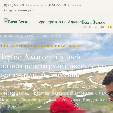
8(800) 550-69-06
+7 (495) 722-69-30
бесплатно
Москва
info@baza-zemlya.ru
База Земля
ТУРЫ ПО АДЫГЕЕ
Главная
—
Туры
—
Семейные туры
—
9 дней
👨‍👩‍👧 СЕМЕЙНАЯ МУЛЬТИАКТИВКА · 9 ДНЕЙ
Тур по Адыгее на 9 дней —
полная перезагрузка: экскурсии и
геотермальные бассейны
Семейный тур по Адыгее: подъём на Уна-Коз к скале
«Чёртов Палец», рафтинг, Кавказский заповедник, Лаго-
Наки, халюжи и геотермальные бассейны. Для детей от 7
до 13 лет.