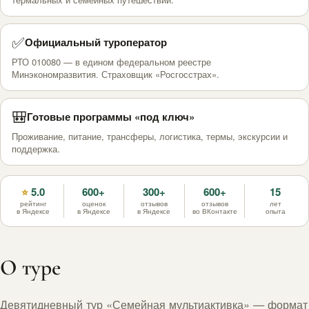
✅
Официальный туроператор
РТО 010080 — в едином федеральном реестре
Минэкономразвития. Страховщик «Росгосстрах».
🎒
Готовые программы «под ключ»
Проживание, питание, трансферы, логистика, термы, экскурсии и
поддержка.
5.0
600+
300+
600+
15
⭐
рейтинг
оценок
отзывов
отзывов
лет
в Яндексе
в Яндексе
в Яндексе
во ВКонтакте
опыта
О туре
Девятидневный тур «Семейная мультиактивка» — формат