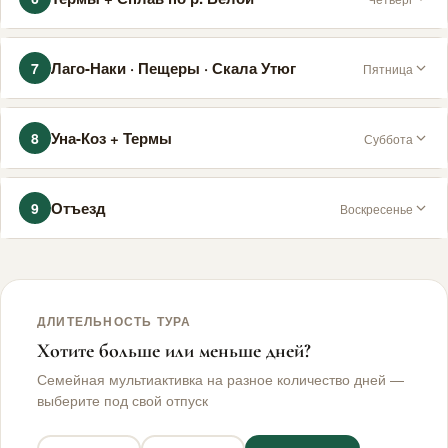
верёвочный парк (5 маршрутов). Обед ланч-бокс.
18:00 ужин.
08:00 завтрак. 09:00 термы (+36–39°С, 2 ч). 14:00
Лаго-Наки · Пещеры · Скала Утюг
7
Пятница
обед. 15:00 сплав (~14,5 км, 2–2,5 ч). 18:00 ужин.
08:00 завтрак. 09:00 горы: пещера Пикетная
Уна-Коз + Термы
8
Суббота
(необорудованная), Большая Азишская, Скала Утюг
(~2000 м). Обед ланч-бокс. 18:00 ужин с шашлыком.
08:00 завтрак. 09:00 канатка Уна-Коз, Чёртов Палец.
Отъезд
9
Воскресенье
14:00 обед. Термы. 18:00 ужин.
Завтрак/ланч-бокс. Отъезд 06:30–10:00.
ДЛИТЕЛЬНОСТЬ ТУРА
Хотите больше или меньше дней?
Семейная мультиактивка на разное количество дней —
выберите под свой отпуск