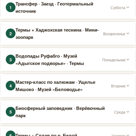
Трансфер · Заезд · Геотермальный
1
Суббота
источник
Трансфер. Размещение. 14:00 обед. 18:00 ужин. 19:00
Термы + Хаджохская теснина · Мини-
2
термы +22–+39°С, 2 ч.
Воскресенье
зоопарк
08:00 завтрак. 09:00 термы (~37°С, 2 ч). 14:00 обед.
Водопады Руфабго · Музей
3
15:00 Хаджохская теснина, мини-зоопарк. 18:00 ужин.
Понедельник
«Адыгское подворье» · Термы
08:00 завтрак. 10:00 термы. 14:00 обед. 15:00 ущелье
Мастер-класс по халюжам · Ущелье
4
Руфабго (~4 км): 4 водопада. Музей «Адыгское
Вторник
Мишоко · Музей «Беловодье»
подворье». 18:00 ужин.
08:00 завтрак. 10:00 ущелье Мишоко (пешая или
Биосферный заповедник · Верёвочный
5
конная прогулка). Музей «Беловодье» . 14:00 обед.
Среда
парк
15:00 мастер-класс: приготовление халюжей. 18:00
ужин.
08:00 завтрак. 09:00 Гузерипль: «Зубр и леопард»,
Термы + Сплав по р. Белой
6
Четверг