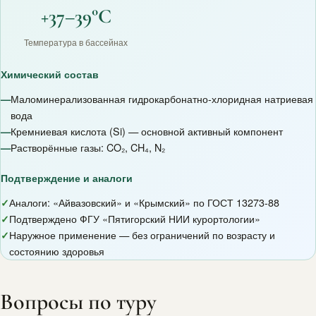
+37–39°C
Температура в бассейнах
Химический состав
—
Маломинерализованная гидрокарбонатно-хлоридная натриевая
вода
—
Кремниевая кислота (Si) — основной активный компонент
—
Растворённые газы: CO₂, CH₄, N₂
Подтверждение и аналоги
✓
Аналоги: «Айвазовский» и «Крымский» по ГОСТ 13273-88
✓
Подтверждено ФГУ «Пятигорский НИИ курортологии»
✓
Наружное применение — без ограничений по возрасту и
состоянию здоровья
Вопросы по туру