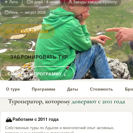
☀ Лето
9 дней / 8 ночей
Заезды каждую субботу
Июнь — август 2026
от 47000 ₽ / чел
ЗАБРОНИРОВАТЬ ТУР
СМОТРЕТЬ ПРОГРАММУ ↓
О туре
Программа
Даты
Стоимость
Бро
Туроператор, которому
доверяют с 2011 года
🏔
Работаем с 2011 года
Собственные туры по Адыгее и многолетний опыт активных,
термальных и семейных путешествий.