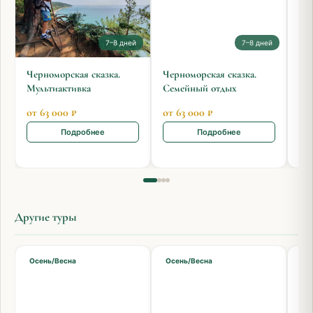
7–8 дней
7–8 дней
Черноморская сказка.
Черноморская сказка.
Че
Мультиактивка
Семейный отдых
Те
мо
от 63 000 ₽
от 63 000 ₽
от 
Подробнее
Подробнее
Другие туры
Осень/Весна
Осень/Весна
Ле