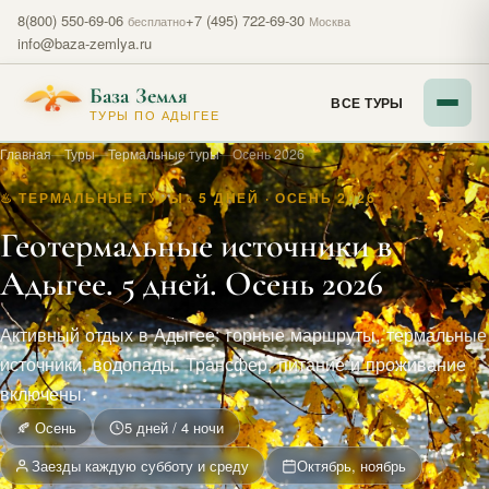
8(800) 550-69-06
+7 (495) 722-69-30
бесплатно
Москва
info@baza-zemlya.ru
База Земля
ВСЕ ТУРЫ
ТУРЫ ПО АДЫГЕЕ
Главная
—
Туры
—
Термальные туры
—
Осень 2026
♨ ТЕРМАЛЬНЫЕ ТУРЫ · 5 ДНЕЙ · ОСЕНЬ 2026
Геотермальные источники в
Адыгее. 5 дней. Осень 2026
Активный отдых в Адыгее: горные маршруты, термальные
источники, водопады. Трансфер, питание и проживание
включены.
🍂 Осень
5 дней / 4 ночи
Заезды каждую субботу и среду
Октябрь, ноябрь