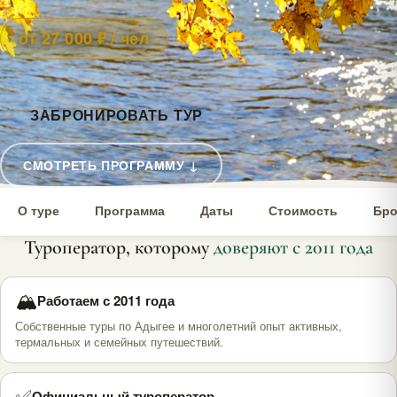
от 27 000 ₽ / чел
ЗАБРОНИРОВАТЬ ТУР
СМОТРЕТЬ ПРОГРАММУ ↓
О туре
Программа
Даты
Стоимость
Бро
Туроператор, которому
доверяют с 2011 года
🏔
Работаем с 2011 года
Собственные туры по Адыгее и многолетний опыт активных,
термальных и семейных путешествий.
✅
Официальный туроператор