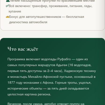
🏔
Лёгкие насыщенные прогулки по красивейшим местам
✅
Всё включено: трансфер, проживание, питание, гиды,
купание
🚗
Бонус для автопутешественников — бесплатная
диагностика автомобиля
Что вас ждёт
Программа включает водопады Руфабго — один из
самых популярных маршрутов Адыгеи (16 водопадов,
первые пять доступны за 2–4 часа), Хаджохскую теснину
и монастырь Михайло-Афонской пустыни, основанный в
1877 году монахами с Афона. Горные тропы, ущелья,
исторические объекты — за пять дней складывается
целостная картина региона.
Вечером, после ужина, автобус отвозит группу на