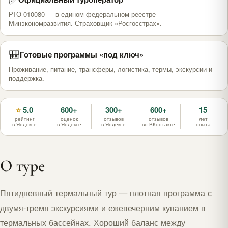
РТО 010080 — в едином федеральном реестре
Минэкономразвития. Страховщик «Росгосстрах».
🎒
Готовые программы «под ключ»
Проживание, питание, трансферы, логистика, термы, экскурсии и
поддержка.
5.0
600+
300+
600+
15
⭐
рейтинг
оценок
отзывов
отзывов
лет
в Яндексе
в Яндексе
в Яндексе
во ВКонтакте
опыта
О туре
Пятидневный термальный тур — плотная программа с
двумя-тремя экскурсиями и ежевечерним купанием в
термальных бассейнах. Хороший баланс между