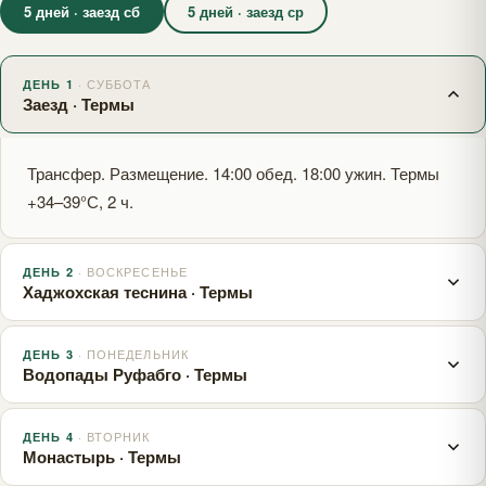
5 дней · заезд сб
5 дней · заезд ср
· СУББОТА
ДЕНЬ 1
Заезд · Термы
Трансфер. Размещение. 14:00 обед. 18:00 ужин. Термы
+34–39°С, 2 ч.
· ВОСКРЕСЕНЬЕ
ДЕНЬ 2
Хаджохская теснина · Термы
· ПОНЕДЕЛЬНИК
ДЕНЬ 3
08:00 — Завтрак. 10:00 — Экскурсия в каньон
Водопады Руфабго · Термы
«Хаджохская теснина» — уникальное 400-метровое
ущелье глубиной до 40 м, прорезанное горной рекой.
· ВТОРНИК
ДЕНЬ 4
08:00 — Завтрак. 09:00 — Пешеходная прогулка: ущелье
14:00 — Обед. Геотермальный источник. 18:00 — Ужин.
Монастырь · Термы
«Руфабго». 14:00 — Обед. После — геотермальный