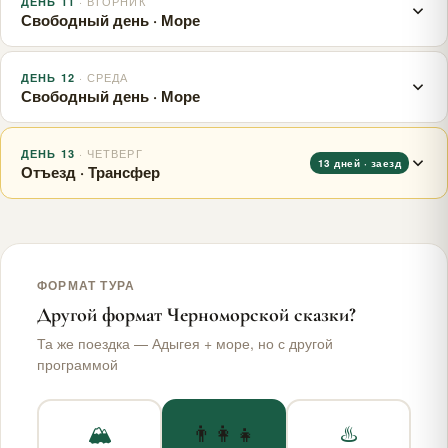
· ВТОРНИК
ДЕНЬ 11
Пляж.
Свободный день · Море
· СРЕДА
ДЕНЬ 12
Пляж.
Свободный день · Море
· ЧЕТВЕРГ
ДЕНЬ 13
Пляж.
13 дней · заезд
Отъезд · Трансфер
Отъезд. Трансфер.
ФОРМАТ ТУРА
Другой формат Черноморской сказки?
Та же поездка — Адыгея + море, но с другой
программой
🏔
👨‍👩‍👧
♨️