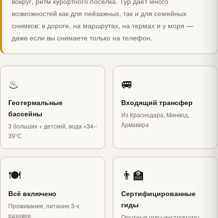
вокруг, ритм курортного посёлка. Тур даёт много
возможностей как для пейзажных, так и для семейных
снимков: в дороге, на маршрутах, на термах и у моря —
даже если вы снимаете только на телефон.
♨
🚐
Геотермальные
Входящий трансфер
бассейны
Из Краснодара, Минвод,
Армавира
3 больших + детский, вода +34–
39°С
🍽
👨‍🏫
Всё включено
Сертифицированные
гиды
Проживание, питание 3-х
разовое
Опытные гиды-инструкторы