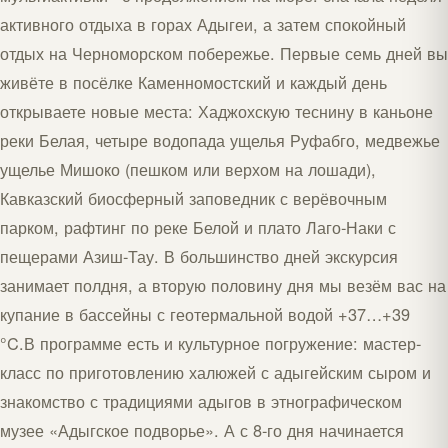
активного отдыха в горах Адыгеи, а затем спокойный
отдых на Черноморском побережье. Первые семь дней вы
живёте в посёлке Каменномостский и каждый день
открываете новые места: Хаджохскую теснину в каньоне
реки Белая, четыре водопада ущелья Руфабго, медвежье
ущелье Мишоко (пешком или верхом на лошади),
Кавказский биосферный заповедник с верёвочным
парком, рафтинг по реке Белой и плато Лаго-Наки с
пещерами Азиш-Тау. В большинство дней экскурсия
занимает полдня, а вторую половину дня мы везём вас на
купание в бассейны с геотермальной водой +37…+39
°C.В программе есть и культурное погружение: мастер-
класс по приготовлению халюжей с адыгейским сыром и
знакомство с традициями адыгов в этнографическом
музее «Адыгское подворье». А с 8-го дня начинается