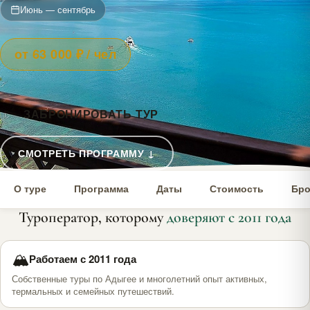
Июнь — сентябрь
от 63 000 ₽ / чел
ЗАБРОНИРОВАТЬ ТУР
СМОТРЕТЬ ПРОГРАММУ ↓
О туре
Программа
Даты
Стоимость
Бро
Туроператор, которому
доверяют с 2011 года
🏔
Работаем с 2011 года
Собственные туры по Адыгее и многолетний опыт активных,
термальных и семейных путешествий.