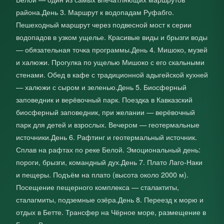
района.День 3. Маршрут к водопадам Руфабго.
Пешеходный маршрут через подвесной мост к серии
водопадов в узком ущелье. Красивые виды и брызги воды
— обязательная точка программы.День 4. Мишоко, музей
и халюжи. Прогулка по ущелью Мишоко с его скальными
стенами. Обед в кафе с традиционной адыгейской кухней
— халюжи с сыром и зеленью.День 5. Биосферный
заповедник и верёвочный парк. Поездка в Кавказский
биосферный заповедник, при желании — верёвочный
парк для детей и взрослых. Вечером — геотермальные
источники.День 6. Рафтинг и геотермальный источник.
Сплав на рафтах по реке Белой. Эмоциональный день:
пороги, брызги, командный дух.День 7. Плато Лаго‑Наки
и пещеры. Подъём на плато (высота около 2000 м).
Посещение пещерного комплекса — сталактиты,
сталагмиты, подземные озёра.День 8. Переезд к морю и
отдых в Бетте. Трансфер на Чёрное море, размещение в