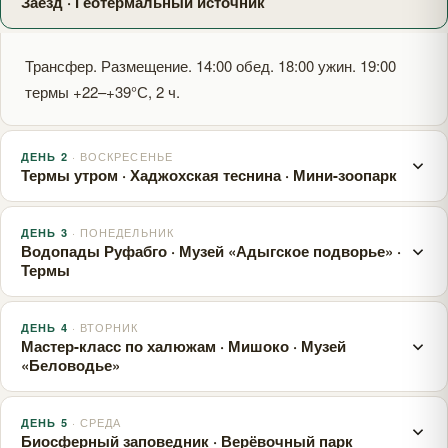
Заезд · Геотермальный источник
Трансфер. Размещение. 14:00 обед. 18:00 ужин. 19:00
термы +22–+39°С, 2 ч.
· ВОСКРЕСЕНЬЕ
ДЕНЬ 2
Термы утром · Хаджохская теснина · Мини-зоопарк
· ПОНЕДЕЛЬНИК
ДЕНЬ 3
08:00 завтрак. 09:00 термы (~37°С, 2 ч). 14:00 обед. 15:00
Водопады Руфабго · Музей «Адыгское подворье» ·
Хаджохская теснина, мини-зоопарк. 18:00 ужин.
Термы
· ВТОРНИК
ДЕНЬ 4
08:00 завтрак. 10:00 термы. 14:00 обед. 15:00 ущелье
Мастер-класс по халюжам · Мишоко · Музей
Руфабго (~4 км): 4 водопада. Музей «Адыгское
«Беловодье»
подворье». 18:00 ужин.
· СРЕДА
ДЕНЬ 5
08:00 завтрак. 10:00 ущелье Мишоко (пешая или конная
Биосферный заповедник · Верёвочный парк