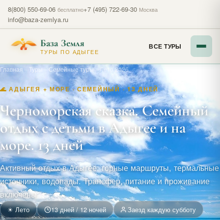
8(800) 550-69-06
+7 (495) 722-69-30
бесплатно
Москва
info@baza-zemlya.ru
База Земля
ВСЕ ТУРЫ
ТУРЫ ПО АДЫГЕЕ
Главная
—
Туры
—
Семейные туры
—
Лето 2026
🌊 АДЫГЕЯ + МОРЕ · СЕМЕЙНЫЙ · 13 ДНЕЙ
Черноморская сказка. Семейный
отдых с детьми в Адыгее и на
море. 13 дней
Активный отдых в Адыгее: горные маршруты, термальные
источники, водопады. Трансфер, питание и проживание
включены.
☀ Лето
13 дней / 12 ночей
Заезд каждую субботу