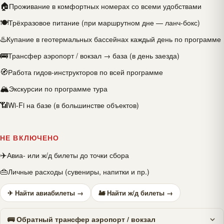
🏠
Проживание в комфортных номерах со всеми удобствами
🍽
Трёхразовое питание (при маршрутном дне — ланч-бокс)
♨️
Купание в геотермальных бассейнах каждый день по программе
🚌
Трансфер аэропорт / вокзал → база (в день заезда)
🧭
Работа гидов-инструкторов по всей программе
🏔
Экскурсии по программе тура
📶
Wi-Fi на базе (в большинстве объектов)
НЕ ВКЛЮЧЕНО
✈️
Авиа- или ж/д билеты до точки сбора
👜
Личные расходы (сувениры, напитки и пр.)
✈ Найти авиабилеты →
🚂 Найти ж/д билеты →
🚌 Обратный трансфер аэропорт / вокзал