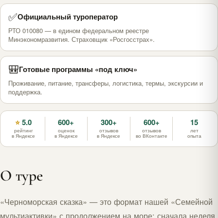
✅
Официальный туроператор
РТО 010080 — в едином федеральном реестре
Минэкономразвития. Страховщик «Росгосстрах».
🎒
Готовые программы «под ключ»
Проживание, питание, трансферы, логистика, термы, экскурсии и
поддержка.
5.0
600+
300+
600+
15
⭐
рейтинг
оценок
отзывов
отзывов
лет
в Яндексе
в Яндексе
в Яндексе
во ВКонтакте
опыта
О туре
«Черноморская сказка» — это формат нашей «Семейной
мультиактивки» с продолжением на море: сначала неделя