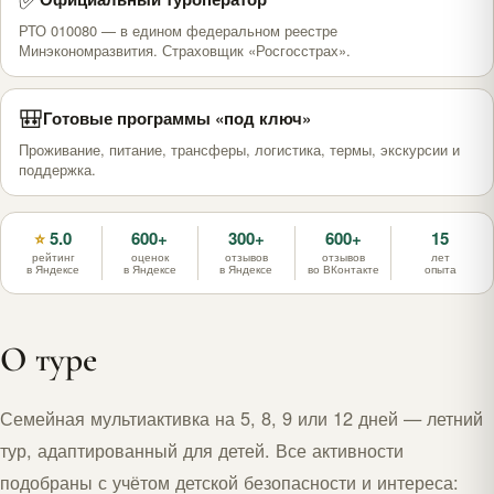
РТО 010080 — в едином федеральном реестре
Минэкономразвития. Страховщик «Росгосстрах».
🎒
Готовые программы «под ключ»
Проживание, питание, трансферы, логистика, термы, экскурсии и
поддержка.
5.0
600+
300+
600+
15
⭐
рейтинг
оценок
отзывов
отзывов
лет
в Яндексе
в Яндексе
в Яндексе
во ВКонтакте
опыта
О туре
Семейная мультиактивка на 5, 8, 9 или 12 дней — летний
тур, адаптированный для детей. Все активности
подобраны с учётом детской безопасности и интереса: