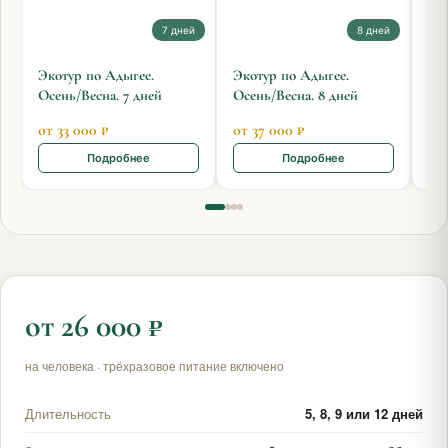
7 дней
8 дней
Экотур по Адыгее.
Экотур по Адыгее.
Эко
Осень/Весна. 7 дней
Осень/Весна. 8 дней
7 д
от 33 000 ₽
от 37 000 ₽
от 
Подробнее
Подробнее
от 26 000 ₽
на человека · трёхразовое питание включено
Длительность
5, 8, 9 или 12 дней