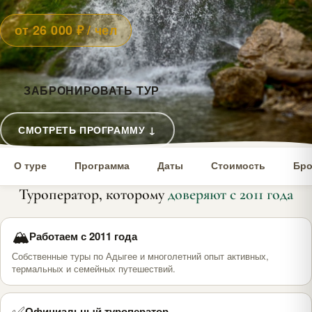
от 26 000 ₽ / чел
ЗАБРОНИРОВАТЬ ТУР
СМОТРЕТЬ ПРОГРАММУ ↓
О туре
Программа
Даты
Стоимость
Бро
Туроператор, которому
доверяют с 2011 года
🏔
Работаем с 2011 года
Собственные туры по Адыгее и многолетний опыт активных,
термальных и семейных путешествий.
✅
Официальный туроператор