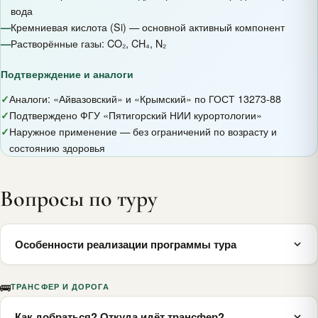
вода
—
Кремниевая кислота (Si) — основной активный компонент
—
Растворённые газы: CO₂, CH₄, N₂
Подтверждение и аналоги
✓
Аналоги: «Айвазовский» и «Крымский» по ГОСТ 13273-88
✓
Подтверждено ФГУ «Пятигорский НИИ курортологии»
✓
Наружное применение — без ограничений по возрасту и
состоянию здоровья
Вопросы по туру
Особенности реализации программы тура
Окончательное формирование маршрутов дня, а также
🚌
ТРАНСФЕР И ДОРОГА
определение точного времени начала и окончания
мероприятий происходит в день заезда.
Как добраться? Откуда идёт трансфер?