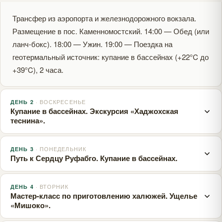
Трансфер из аэропорта и железнодорожного вокзала.
Размещение в пос. Каменномостский. 14:00 — Обед (или
ланч-бокс). 18:00 — Ужин. 19:00 — Поездка на
геотермальный источник: купание в бассейнах (+22°C до
+39°C), 2 часа.
· ВОСКРЕСЕНЬЕ
ДЕНЬ 2
Купание в бассейнах. Экскурсия «Хаджохская
теснина».
· ПОНЕДЕЛЬНИК
ДЕНЬ 3
08:00 — Завтрак. 09:00 — Поездка на геотермальный
Путь к Сердцу Руфабго. Купание в бассейнах.
источник (2 часа, бассейны ~37°C и +22°C). 14:00 —
Обед. 15:00 — Хаджохская теснина (каньон реки Белой).
· ВТОРНИК
ДЕНЬ 4
08:00 — Завтрак. 09.00- Экскурсия в ущелье Руфабго
Мини-зоопарк (страусы, выдры, еноты, лисы, медведи).
Мастер-класс по приготовлению халюжей. Ущелье
(~2 км от пос. Каменномостский). Прогулка вдоль ручья
18:00 — Ужин.
«Мишоко».
Большой Руфабго (~4 км). 4 водопада: «Шум»,