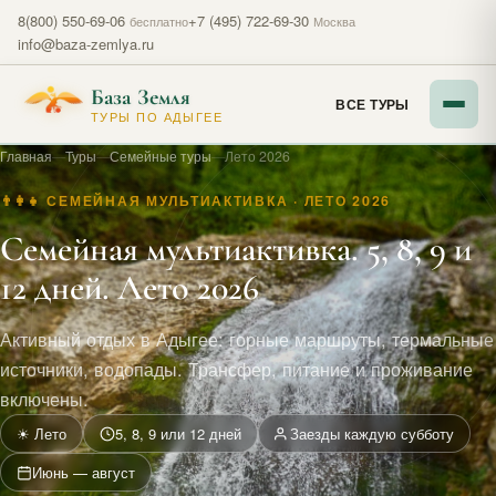
8(800) 550-69-06
+7 (495) 722-69-30
бесплатно
Москва
info@baza-zemlya.ru
База Земля
ВСЕ ТУРЫ
ТУРЫ ПО АДЫГЕЕ
Главная
—
Туры
—
Семейные туры
—
Лето 2026
👨‍👩‍👧 СЕМЕЙНАЯ МУЛЬТИАКТИВКА · ЛЕТО 2026
Семейная мультиактивка. 5, 8, 9 и
12 дней. Лето 2026
Активный отдых в Адыгее: горные маршруты, термальные
источники, водопады. Трансфер, питание и проживание
включены.
☀ Лето
5, 8, 9 или 12 дней
Заезды каждую субботу
Июнь — август